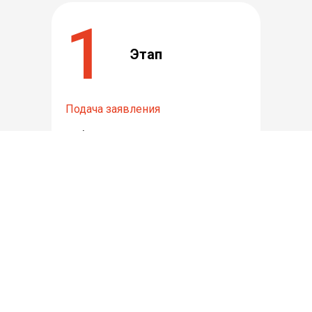
1
Этап
Подача заявления
Собираем документы, подаём в
суд — звонки коллекторов
прекращаются.
2
Этап
Суд и управляющий