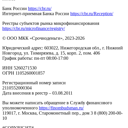
Банк России
https://cbr.ru/
Интернет-приемная Банка России
https://cbr.ru/Reception/
Реестры субъектов рынка микрофинансирования
https://cbr.ru/microfinance/registry/
© ООО МКК «Срочноденьги», 2023-2026
Юридический адрес: 603022, Нижегородская обл., г. Нижний
Новгород, ул. Тимирязева, д. 15, корп. 2, пом. 406
График работы: пн-пт 08:00-17:00
ИНН 5260271530
ОГРН 1105260001857
Регистрационный номер записи
2110552000304
Дата внесения в реестр – 03.08.2011
Вы можете написать обращение в Службу финансового
уполномоченного
https://finombudsman.ru/
119017, г. Москва, Старомонетный пер., дом 3 8 (800) 200-00-
10
#COPYRIGHT#